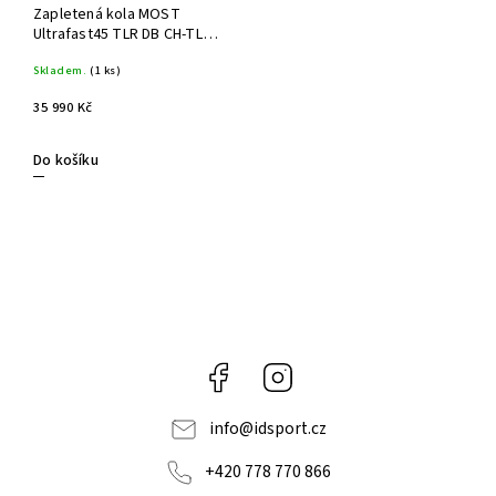
Zapletená kola MOST
Ultrafast45 TLR DB CH-TL
SH11/XDR
Skladem.
(1 ks)
35 990 Kč
Do košíku
Facebook
Instagram
info
@
idsport.cz
+420 778 770 866