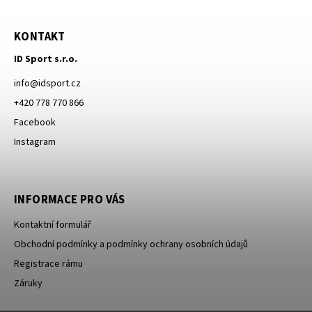
KONTAKT
ID Sport s.r.o.
info
@
idsport.cz
+420 778 770 866
Facebook
Instagram
INFORMACE PRO VÁS
Kontaktní formulář
Obchodní podmínky a podmínky ochrany osobních údajů
Registrace rámu
Záruky