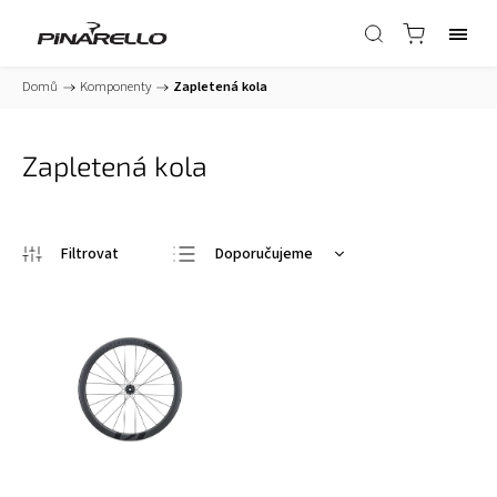
Domů
/
Komponenty
/
Zapletená kola
Zapletená kola
Doporučujeme
Nejlevnější
Nejdražší
Nejprodávanější
Abecedně