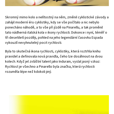
Skromný mimo kolo a nelítostný na něm, změnil cyklistické závody a
zahájil moderní éru cyklistiky, kdy se vše počítalo a nic nebylo
ponecháno náhodě, a to vše při jízdě na Pinarellu, a tak proměnil
tato nádherná italská kola v ikony rychlosti. Dokonce i nyní, téměř o
tři desetiletí později, pohled na jeho legendární časovku Espada
vykouzlí nevyhnutelný pocit rychlosti.
Byla to skutečná ikona rychlosti, cyklistiky, která roztrhla knihu
pravidel a definovala nová pravidla, čeho lze dosáhnout na dvou
kolech. Když jel zvláštní talent jako Indurain, vyslal jasný vzkaz:
Rychlost je všechno a Pinarello byla značka, která rychlosti
rozuměla lépe než kdokoli jiný.