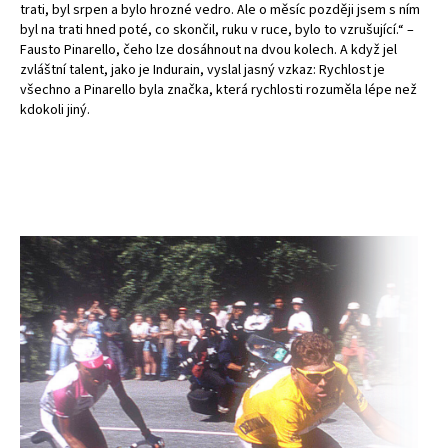
trati, byl srpen a bylo hrozné vedro. Ale o měsíc později jsem s ním
byl na trati hned poté, co skončil, ruku v ruce, bylo to vzrušující.“ –
Fausto Pinarello, čeho lze dosáhnout na dvou kolech. A když jel
zvláštní talent, jako je Indurain, vyslal jasný vzkaz: Rychlost je
všechno a Pinarello byla značka, která rychlosti rozuměla lépe než
kdokoli jiný.