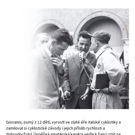
Giovanni, osmý z 12 dětí, vyrostl ve zlaté éře italské cyklistiky a
zamiloval si cyklistické závody i jejich příslib rychlosti a
dobrodružství. Úspěšná amatérská kariéra vedla k šanci stát se