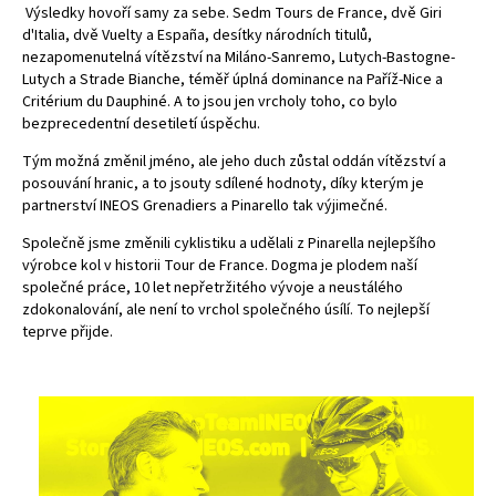
Výsledky hovoří samy za sebe. Sedm Tours de France, dvě Giri
d'Italia, dvě Vuelty a España, desítky národních titulů,
nezapomenutelná vítězství na Miláno-Sanremo, Lutych-Bastogne-
Lutych a Strade Bianche, téměř úplná dominance na Paříž-Nice a
Critérium du Dauphiné. A to jsou jen vrcholy toho, co bylo
bezprecedentní desetiletí úspěchu.
Tým možná změnil jméno, ale jeho duch zůstal oddán vítězství a
posouvání hranic, a to jsouty sdílené hodnoty, díky kterým je
partnerství INEOS Grenadiers a Pinarello tak výjimečné.
Společně jsme změnili cyklistiku a udělali z Pinarella nejlepšího
výrobce kol v historii Tour de France. Dogma je plodem naší
společné práce, 10 let nepřetržitého vývoje a neustálého
zdokonalování, ale není to vrchol společného úsílí. To nejlepší
teprve přijde.