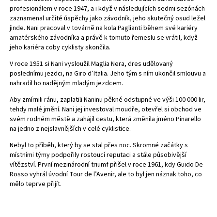
profesionálem v roce 1947, a i když v následujících sedmi sezónách
zaznamenal určité úspěchy jako závodník, jeho skutečný osud ležel
jinde. Nani pracoval v továrně na kola Paglianti během své kariéry
amatérského závodníka a právě k tomuto řemeslu se vrátil, když
jeho kariéra coby cyklisty skončila.
V roce 1951 si Nani vysloužil Maglia Nera, dres udělovaný
poslednímu jezdci, na Giro d’Italia. Jeho tým s ním ukončil smlouvu a
nahradil ho nadějným mladým jezdcem.
Aby zmírnili ránu, zaplatili Naninu pěkné odstupné ve výši 100 000 lir,
tehdy malé jmění. Nani jej investoval moudře, otevřel si obchod ve
svém rodném městě a zahájil cestu, která změnila jméno Pinarello
na jedno z nejslavnějších v celé cyklistice.
Nebyl to příběh, který by se stal přes noc. Skromné ​​začátky s
místními týmy podpořily rostoucí reputaci a stále působivější
vítězství. První mezinárodní triumf přišel v roce 1961, kdy Guido De
Rosso vyhrál úvodní Tour de l’Avenir, ale to byl jen náznak toho, co
mělo teprve přijít.