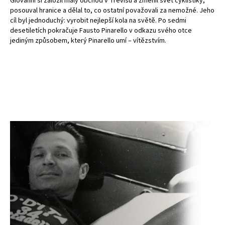
Giovanni si založil malý obchod v Trevisu a změnil svět cyklistiky,
posouval hranice a dělal to, co ostatní považovali za nemožné. Jeho
cíl byl jednoduchý: vyrobit nejlepší kola na světě. Po sedmi
desetiletích pokračuje Fausto Pinarello v odkazu svého otce
jediným způsobem, který Pinarello umí – vítězstvím.