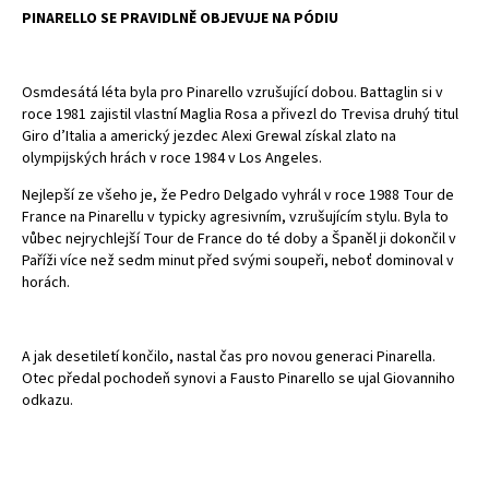
PINARELLO SE PRAVIDLNĚ OBJEVUJE NA PÓDIU
Osmdesátá léta byla pro Pinarello vzrušující dobou. Battaglin si v
roce 1981 zajistil vlastní Maglia Rosa a přivezl do Trevisa druhý titul
Giro d’Italia a americký jezdec Alexi Grewal získal zlato na
olympijských hrách v roce 1984 v Los Angeles.
Nejlepší ze všeho je, že Pedro Delgado vyhrál v roce 1988 Tour de
France na Pinarellu v typicky agresivním, vzrušujícím stylu. Byla to
vůbec nejrychlejší Tour de France do té doby a Španěl ji dokončil v
Paříži více než sedm minut před svými soupeři, neboť dominoval v
horách.
A jak desetiletí končilo, nastal čas pro novou generaci Pinarella.
Otec předal pochodeň synovi a Fausto Pinarello se ujal Giovanniho
odkazu.