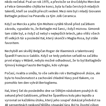
nikdo nečekal. Psal se rok 1975, a přestože se éra Eddyho Merckxe
a Felice Gimondiho chýlila ke konci, byla tu řada čerstvých mladých
talentů, kteří se snažili převzít vedení. Mezi nimi byl i mladý Giovanni
Battaglin jedoucí na Pinarellu za tým Jolli Ceramica.
Když se Merckx a jeho tým Molteni vytáhli těsně před začátkem
závodu, vypadalo to, že Battaglin má šanci, i když mizivou. Gimondi
tam stále byl, a i když už nebyl v nejlepších letech, jako vítěz všech
tří velkých túr a poslední Ital, který skončil v Maglia Rosa, byl stále
favoritem.
Nechyběl ani skvělý Belgičan Roger de Vlaeminck a talentovaný
Španěl Francisco Galdós. Když se tedy peloton seřadil na začátku
první etapy v Miláně, nebylo možné odhadnout, že to byl Battaglinův
týmový kolega Fausto Bertoglio, kdo vyhraje.
Počasí, rivalita a smůla, to vše sehrálo roli v Battaglinově zkáze, ale
byla to houževnatost a zachování chladné hlavy pod tlakem, co
pomohlo ten den vyhrát Bertogliemu.
Ital, který šel do posledního dne se štíhlým náskokem pouhých 41
sekund před Galdósem, přilnul ke Španělovu kolu jako lepidlo a
vyrovnal se každému útoku, který jeho soupeř dokázal předvést na
48 serpentinách nejikoničtějšího stoupání Gira. Byl to životní výkon