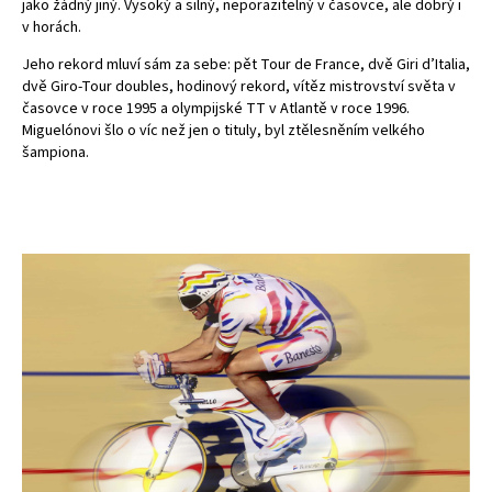
jako žádný jiný. Vysoký a silný, neporazitelný v časovce, ale dobrý i
v horách.
Jeho rekord mluví sám za sebe: pět Tour de France, dvě Giri d’Italia,
dvě Giro-Tour doubles, hodinový rekord, vítěz mistrovství světa v
časovce v roce 1995 a olympijské TT v Atlantě v roce 1996.
Miguelónovi šlo o víc než jen o tituly, byl ztělesněním velkého
šampiona.