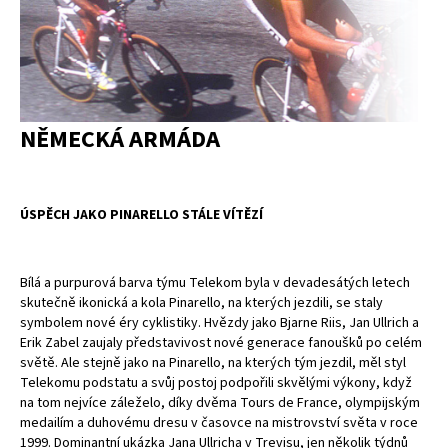
NĚMECKÁ ARMÁDA
ÚSPĚCH JAKO PINARELLO STÁLE VÍTĚZÍ
Bílá a purpurová barva týmu Telekom byla v devadesátých letech
skutečně ikonická a kola Pinarello, na kterých jezdili, se staly
symbolem nové éry cyklistiky. Hvězdy jako Bjarne Riis, Jan Ullrich a
Erik Zabel zaujaly představivost nové generace fanoušků po celém
světě. Ale stejně jako na Pinarello, na kterých tým jezdil, měl styl
Telekomu podstatu a svůj postoj podpořili skvělými výkony, když
na tom nejvíce záleželo, díky dvěma Tours de France, olympijským
medailím a duhovému dresu v časovce na mistrovství světa v roce
1999. Dominantní ukázka Jana Ullricha v Trevisu, jen několik týdnů