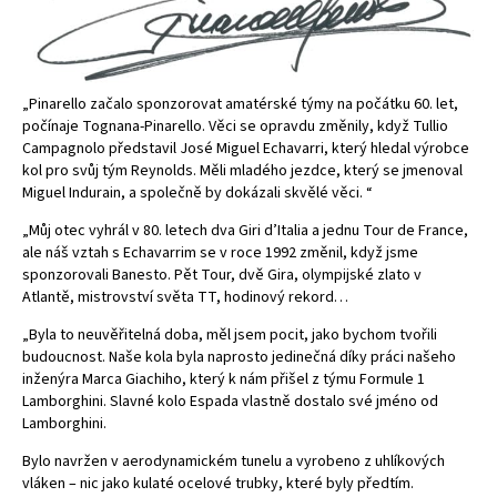
„Pinarello začalo sponzorovat amatérské týmy na počátku 60. let,
počínaje Tognana-Pinarello. Věci se opravdu změnily, když Tullio
Campagnolo představil José Miguel Echavarri, který hledal výrobce
kol pro svůj tým Reynolds. Měli mladého jezdce, který se jmenoval
Miguel Indurain, a společně by dokázali skvělé věci. “
„Můj otec vyhrál v 80. letech dva Giri d’Italia a jednu Tour de France,
ale náš vztah s Echavarrim se v roce 1992 změnil, když jsme
sponzorovali Banesto. Pět Tour, dvě Gira, olympijské zlato v
Atlantě, mistrovství světa TT, hodinový rekord…
„Byla to neuvěřitelná doba, měl jsem pocit, jako bychom tvořili
budoucnost. Naše kola byla naprosto jedinečná díky práci našeho
inženýra Marca Giachiho, který k nám přišel z týmu Formule 1
Lamborghini. Slavné kolo Espada vlastně dostalo své jméno od
Lamborghini.
Bylo navržen v aerodynamickém tunelu a vyrobeno z uhlíkových
vláken – nic jako kulaté ocelové trubky, které byly předtím.