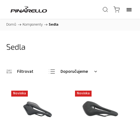
Domů
/
Komponenty
/
Sedla
Sedla
Doporučujeme
Nejlevnější
Nejdražší
Novinka
Novinka
Nejprodávanější
Abecedně