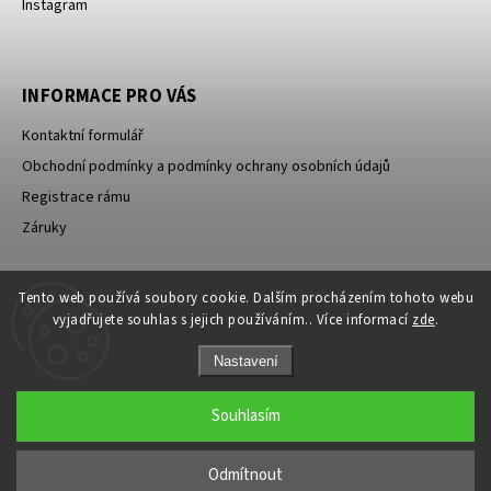
Instagram
INFORMACE PRO VÁS
Kontaktní formulář
Obchodní podmínky a podmínky ochrany osobních údajů
Registrace rámu
Záruky
Tento web používá soubory cookie. Dalším procházením tohoto webu
ID Sport s.r.o.
PowerBar
vyjadřujete souhlas s jejich používáním.. Více informací
zde
.
Nastavení
Souhlasím
Copyright 2026
Pinarello CZ
. Všechna práva vyhrazena.
Odmítnout
Grafický návrh vytvořil a nakódoval
Shoptak.cz