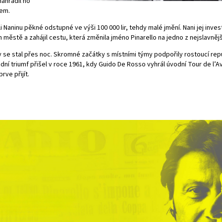
nahradil ho
em.
ili Naninu pěkné odstupné ve výši 100 000 lir, tehdy malé jmění. Nani jej inve
stě a zahájil cestu, která změnila jméno Pinarello na jedno z nejslavnější
y se stal přes noc. Skromné ​​začátky s místními týmy podpořily rostoucí rep
dní triumf přišel v roce 1961, kdy Guido De Rosso vyhrál úvodní Tour de l’Ave
rve přijít.