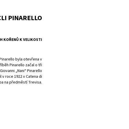
CLI PINARELLO
H KOŘENŮ K VELIKOSTI
 Pinarello byla otevřena v
íběh Pinarello začal o tři
 Giovanni „Nani“ Pinarello
il v roce 1922 v Catena di
rba na předměstí Trevisa.