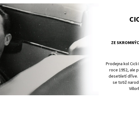
CI
ZE SKROMNÝC
Prodejna kol Cicli
roce 1952, ale př
desetiletí dříve.
se totiž narod
Villo