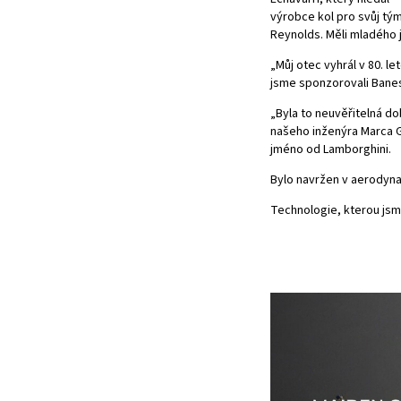
výrobce kol pro svůj tý
Reynolds. Měli mladého j
„Můj otec vyhrál v 80. le
jsme sponzorovali Banes
„Byla to neuvěřitelná do
našeho inženýra Marca G
jméno od Lamborghini.
Bylo navržen v aerodyna
Technologie, kterou jsme 