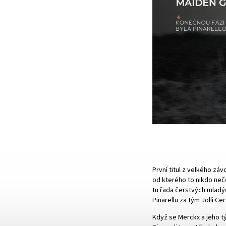
První titul z velkého zá
od kterého to nikdo neče
tu řada čerstvých mladých
Pinarellu za tým Jolli Ce
Když se Merckx a jeho tý