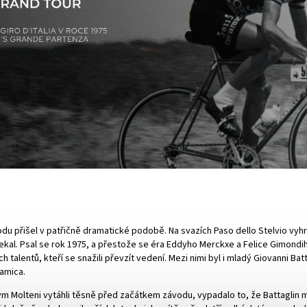
vodu přišel v patřičně dramatické podobě. Na svazích Paso dello Stelvio vyhrá
kal. Psal se rok 1975, a přestože se éra Eddyho Merckxe a Felice Gimondiho
 talentů, kteří se snažili převzít vedení. Mezi nimi byl i mladý Giovanni Bat
ramica.
m Molteni vytáhli těsně před začátkem závodu, vypadalo to, že Battaglin má