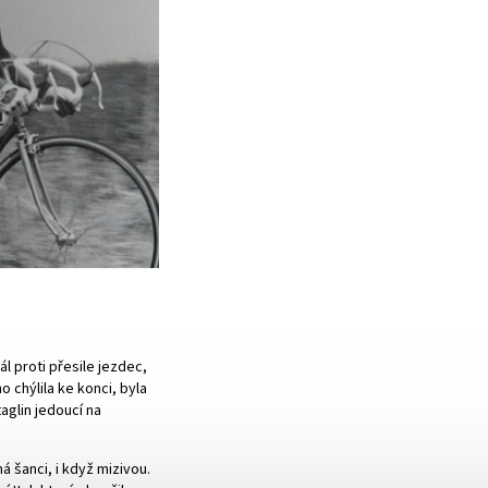
l proti přesile jezdec,
 chýlila ke konci, byla
taglin jedoucí na
 šanci, i když mizivou.