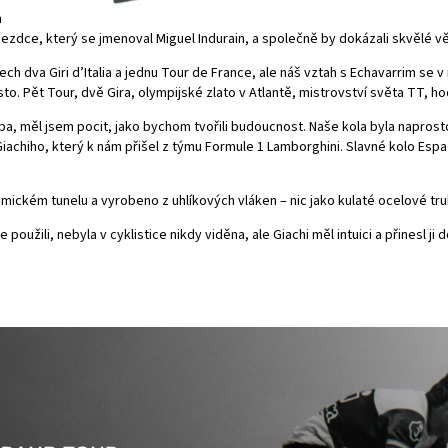
m
ezdce, který se jmenoval Miguel Indurain, a společně by dokázali skvělé věc
tech dva Giri d’Italia a jednu Tour de France, ale náš vztah s Echavarrim se 
to. Pět Tour, dvě Gira, olympijské zlato v Atlantě, mistrovství světa TT, 
ba, měl jsem pocit, jako bychom tvořili budoucnost. Naše kola byla naprost
iachiho, který k nám přišel z týmu Formule 1 Lamborghini. Slavné kolo Esp
mickém tunelu a vyrobeno z uhlíkových vláken – nic jako kulaté ocelové tru
použili, nebyla v cyklistice nikdy viděna, ale Giachi měl intuici a přinesl ji d