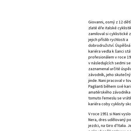
Giovanni, osmý z 12 dětí
zlaté éře italské cyklisti
zamiloval si cyklistické 
jejich příslib rychlosti a
dobrodružství. Úspěšná
kariéra vedla k šanci stá
profesionálem v roce 194
v následujících sedmi s
zaznamenal určité úspě
závodník, jeho skutečný
jinde. Nani pracoval v to
Paglianti během své kar
amatérského závodníka 
tomuto řemeslu se vrátil
kariéra coby cyklisty sko
V roce 1951 si Nani vyslo
Nera, dres udělovaný p
jezdci, na Giro d’Italia. 