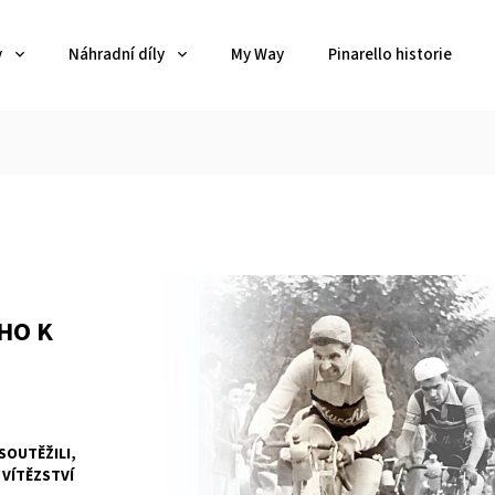
y
Náhradní díly
My Way
Pinarello historie
HO K
SOUTĚŽILI,
 VÍTĚZSTVÍ