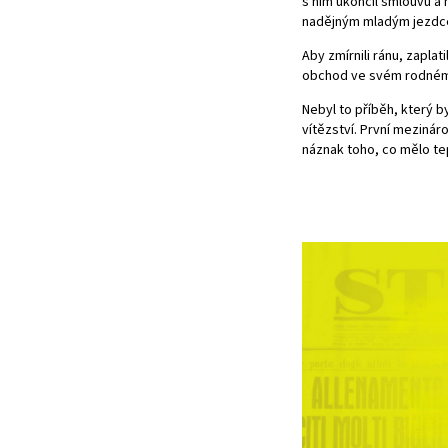
s ním ukončil smlouvu a 
nadějným mladým jezdc
Aby zmírnili ránu, zaplat
obchod ve svém rodném mě
Nebyl to příběh, který b
vítězství. První mezináro
náznak toho, co mělo tep