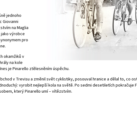
ášně jednoho
c Giovanni
zstvím na Maglia
le jako výrobce
o synonymem pro
une.
ch okamžiků v
ehrály na kole
nes je Pinarello ztělesněním úspěchu.
obchod v Trevisu a změnil svět cyklistiky, posouval hranice a dělal to, co os
dnoduchý: vyrobit nejlepší kola na světě. Po sedmi desetiletích pokračuje 
obem, který Pinarello umí – vítězstvím.