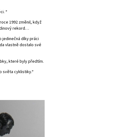
i. “
v roce 1992 změnil, když
hodinový rekord…
o jedinečná díky práci
ada vlastně dostalo své
bky, které byly předtím.
o světa cyklistiky.“