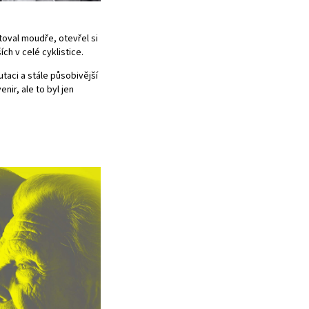
stoval moudře, otevřel si
ch v celé cyklistice.
utaci a stále působivější
nir, ale to byl jen