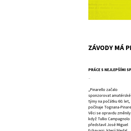
ZÁVODY MÁ P
PRÁCE S NEJLEPŠÍMI S
¨
„Pinarello začalo
sponzorovat amatérské
týmy na počátku 60. let,
počínaje Tognana-Pinare
Věci se opravdu změnily
když Tullio Campagnolo
představil José Miguel
Echavarri, který hledal