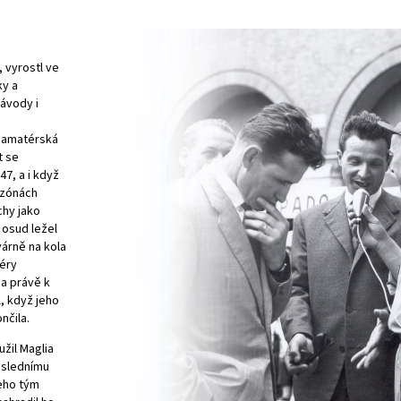
, vyrostl ve
ky a
závody i
 amatérská
t se
7, a i když
ezónách
chy jako
 osud ležel
várně na kola
iéry
a právě k
, když jeho
nčila.
užil Maglia
oslednímu
Jeho tým