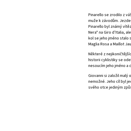
Pinarello se zrodilo z v
muže k závodům. Jezde
Pinarello byl známý vítě
Nera* na Giro d’Italia, a
kol se jeho jméno stal
Maglia Rosa a Maillot Ja
Některé z nejikoničtější
historii cyklistiky se od
nesoucím jeho jméno a d
Giovanni si založil malý 
nemožné. Jeho cíl byl je
svého otce jediným způs