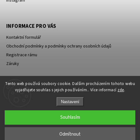
Instagram
INFORMACE PRO VÁS
Kontaktní formulář
Obchodní podmínky a podmínky ochrany osobních údajů
Registrace rámu
Záruky
Tento web používá soubory cookie. Dalším procházením tohoto webu
ID Sport s.r.o.
PowerBar
vyjadřujete souhlas s jejich používáním.. Více informací
zde
.
Nastavení
Souhlasím
Copyright 2026
Pinarello CZ
. Všechna práva vyhrazena.
Odmítnout
Grafický návrh vytvořil a nakódoval
Shoptak.cz