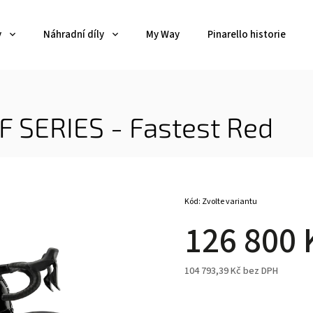
y
Náhradní díly
My Way
Pinarello historie
 SERIES - Fastest Red
Kód:
Zvolte variantu
126 800 
104 793,39 Kč bez DPH