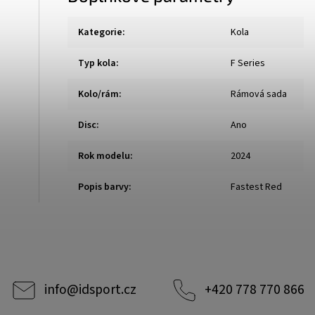
Kategorie
:
Kola
Typ kola
:
F Series
Kolo/rám
:
Rámová sada
Disc
:
Ano
Rok modelu
:
2024
Popis barvy
:
Fastest Red
info
@
idsport.cz
+420 778 770 866