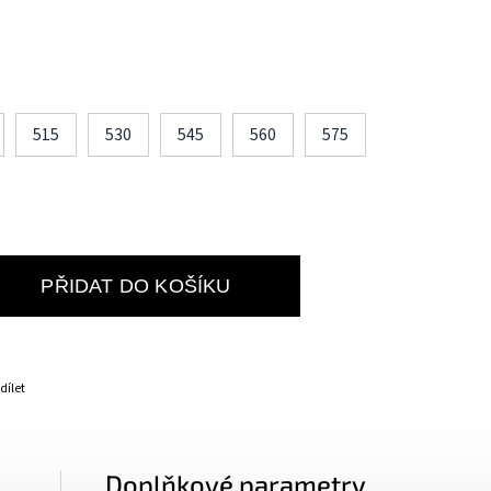
515
530
545
560
575
PŘIDAT DO KOŠÍKU
dílet
Doplňkové parametry