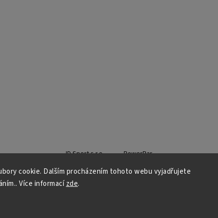
ID Sport s.r.o.
PowerBar
bory cookie. Dalším procházením tohoto webu vyjadřujete
áním.. Více informací
zde
.
Copyright 2026
Pinarello CZ
. Všechna práva vyhrazena.
Grafický návrh vytvořil a nakódoval
Shoptak.cz