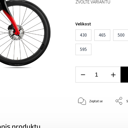
ZVOLTE VARIANTU
Velikost
430
465
500
595
Zeptat se
S
opis produktu