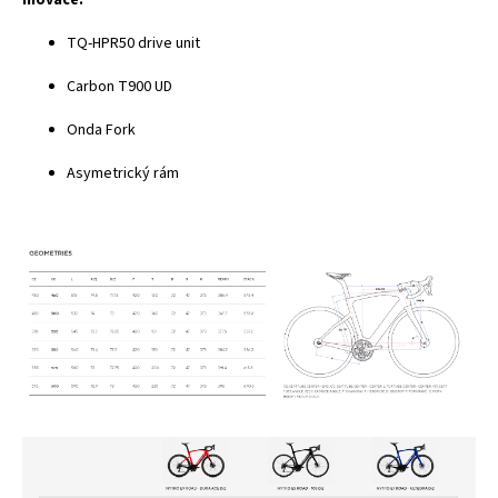
TQ-HPR50 drive unit
Carbon T900 UD
Onda Fork
Asymetrický rám