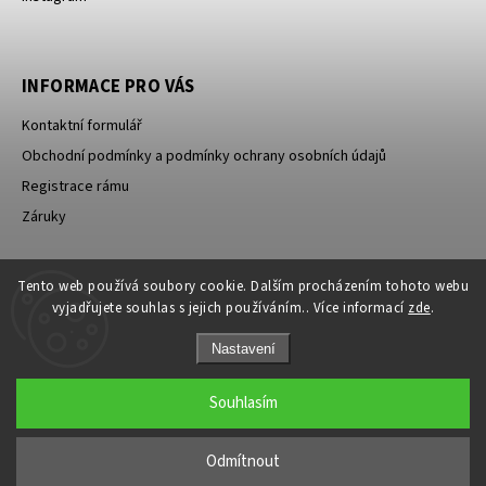
INFORMACE PRO VÁS
Kontaktní formulář
Obchodní podmínky a podmínky ochrany osobních údajů
Registrace rámu
Záruky
Tento web používá soubory cookie. Dalším procházením tohoto webu
ID Sport s.r.o.
PowerBar
vyjadřujete souhlas s jejich používáním.. Více informací
zde
.
Nastavení
Souhlasím
Copyright 2026
Pinarello CZ
. Všechna práva vyhrazena.
Odmítnout
Grafický návrh vytvořil a nakódoval
Shoptak.cz