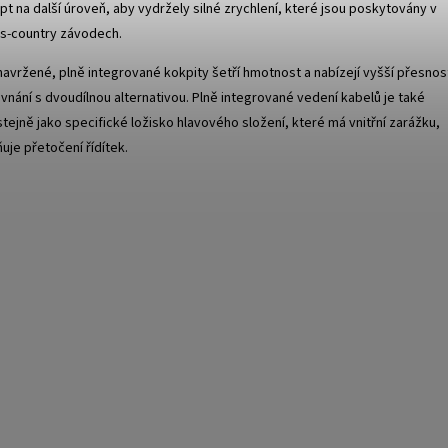
t na další úroveň, aby vydržely silné zrychlení, které jsou poskytovány v
oss-country závodech.
avržené, plně integrované kokpity šetří hmotnost a nabízejí vyšší přesnos
ovnání s dvoudílnou alternativou. Plně integrované vedení kabelů je také
tejně jako specifické ložisko hlavového složení, které má vnitřní zarážku,
uje přetočení řídítek.