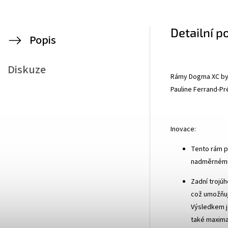
Detailní p
Popis
Diskuze
Rámy Dogma XC byl
Pauline Ferrand-P
Inovace:
Tento rám p
nadměrnému 
Zadní trojú
což umožňuje
Výsledkem j
také maxima