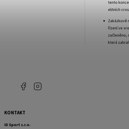
tento koncep
elitních cr
Zakázkově n
řízení ve sr
začleněno, s
která zabraň
Facebook
Instagram
KONTAKT
ID Sport s.r.o.