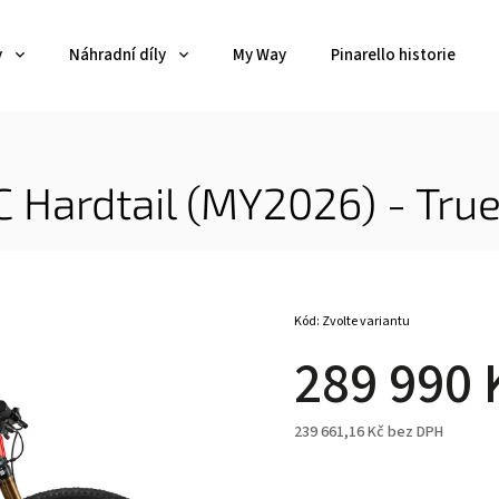
y
Náhradní díly
My Way
Pinarello historie
 Hardtail (MY2026) - Tru
Kód:
Zvolte variantu
289 990 
239 661,16 Kč bez DPH