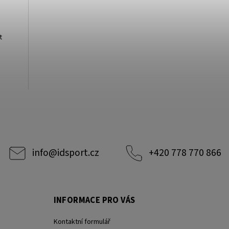
t
info
@
idsport.cz
+420 778 770 866
INFORMACE PRO VÁS
Kontaktní formulář