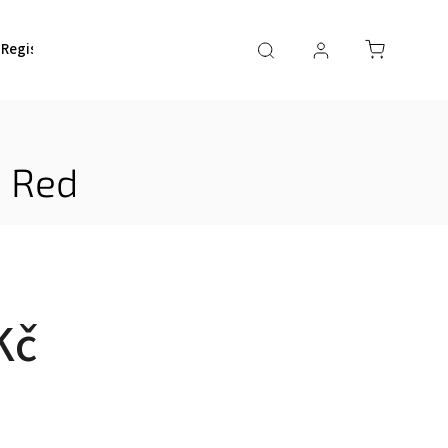
Registrace rámu
e Red
Kč