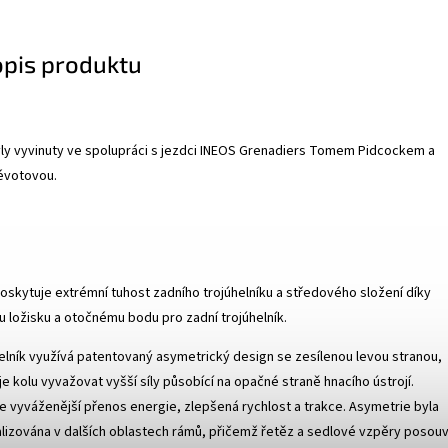
opis produktu
y vyvinuty ve spolupráci s jezdci INEOS Grenadiers Tomem Pidcockem a
révotovou.
oskytuje extrémní tuhost zadního trojúhelníku a středového složení díky
ložisku a otočnému bodu pro zadní trojúhelník.
helník využívá patentovaný asymetrický design se zesílenou levou stranou,
 kolu vyvažovat vyšší síly působící na opačné straně hnacího ústrojí.
e vyváženější přenos energie, zlepšená rychlost a trakce. Asymetrie byla
lizována v dalších oblastech rámů, přičemž řetěz a sedlové vzpěry posouv