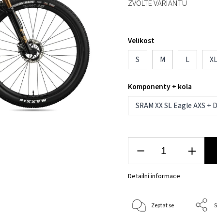
ZVOLTE VARIANTU
Velikost
S
M
L
X
Komponenty + kola
SRAM XX SL Eagle AXS + 
Detailní informace
Zeptat se
S