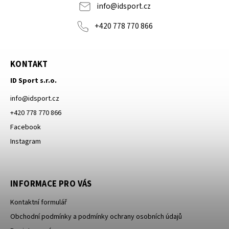
info
@
idsport.cz
+420 778 770 866
KONTAKT
ID Sport s.r.o.
info
@
idsport.cz
+420 778 770 866
Facebook
Instagram
INFORMACE PRO VÁS
Kontaktní formulář
Obchodní podmínky a podmínky ochrany osobních údajů