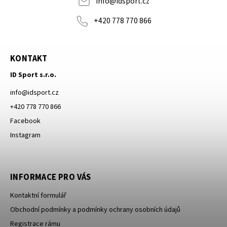
info
@
idsport.cz
+420 778 770 866
KONTAKT
ID Sport s.r.o.
info
@
idsport.cz
+420 778 770 866
Facebook
Instagram
INFORMACE PRO VÁS
Kontaktní formulář
Obchodní podmínky a podmínky ochrany osobních údajů
Registrace rámu