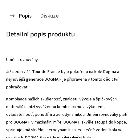
Popis
Diskuze
Detailní popis produktu
Umění rovnováhy
Již sedm z 11 Tour de France bylo pokořeno na kole Dogma a
nejnovější generace DOGMA F je připravena v tomto dědictví
pokračovat.
Kombinace našich zkušeností, znalostí, vývoje a špičkových
materiálů nabízí vyváženou kombinaci mezi výkonem,
ovladatelností, pohodlím a aerodynamikou. Umění rovnováhy platí
pro DOGMA F v maximální míře. DOGMA F skvěle stoupá do kopce,
sprintuje, má skvělou aerodynamiku a jedinečné vedení kola ve
sjezdech. DOGMA F je vždy ideální silniční kolo.