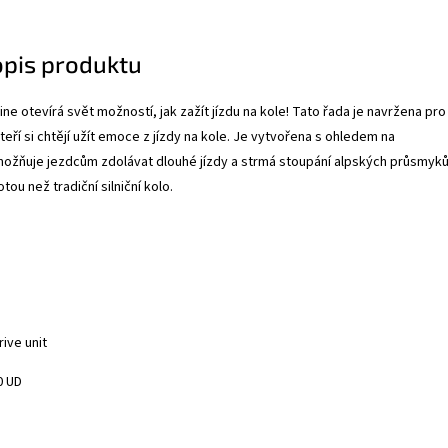
opis produktu
ine otevírá svět možností, jak zažít jízdu na kole! Tato řada je navržena pro
teří si chtějí užít emoce z jízdy na kole. Je vytvořena s ohledem na
možňuje jezdcům zdolávat dlouhé jízdy a strmá stoupání alpských průsmyků
totou než tradiční silniční kolo.
ive unit
0 UD