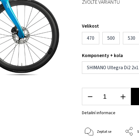
ZVOLTE VARIANTU
Velikost
470
500
530
Komponenty + kola
SHIMANO Ultegra Di2 2x1
Detailní informace
Zeptat se
S