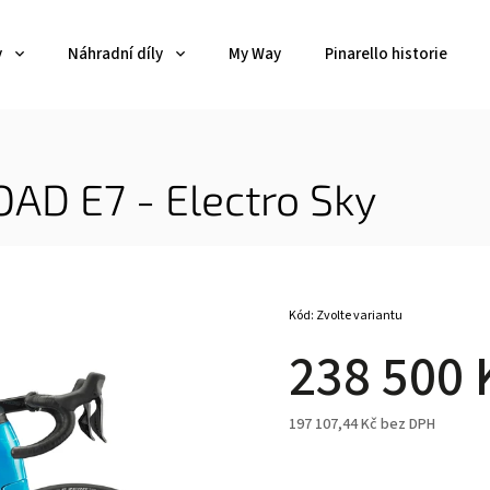
y
Náhradní díly
My Way
Pinarello historie
AD E7 - Electro Sky
Kód:
Zvolte variantu
238 500 
197 107,44 Kč bez DPH