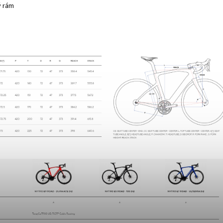
ý rám