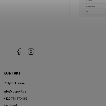
Facebook
Instagram
KONTAKT
ID Sport s.r.o.
info
@
idsport.cz
+420 778 770 866
Facebook