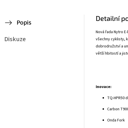
Detailní p
Popis
Nová řada Nytro E-l
Diskuze
všechny cyklisty, k
dobrodružství a u
větší hbitostí a jis
Inovace:
TQ-HPR50 dr
Carbon T90
Onda Fork