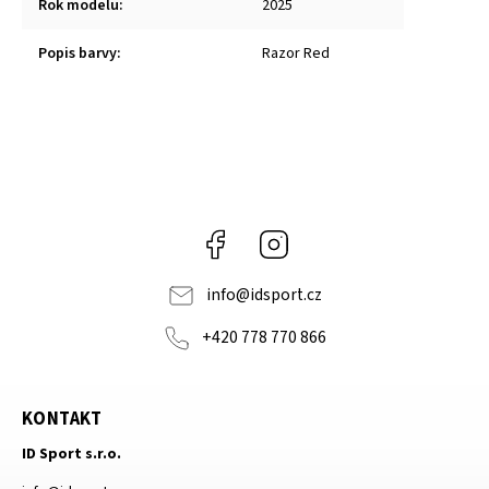
Rok modelu
:
2025
Popis barvy
:
Razor Red
Facebook
Instagram
info
@
idsport.cz
+420 778 770 866
KONTAKT
ID Sport s.r.o.