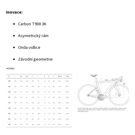
Inovace:
Carbon T900 3K
Asymetrický rám
Onda vid
l
ice
Závodní geometrie