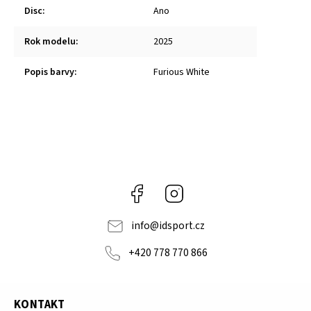
Disc
:
Ano
Rok modelu
:
2025
Popis barvy
:
Furious White
Facebook
Instagram
info
@
idsport.cz
+420 778 770 866
KONTAKT