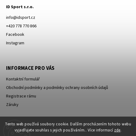
ID Sport s.r.o.
info
@
idsport.cz
+420 778 770 866
Facebook
Instagram
INFORMACE PRO VÁS
Kontaktní formulář
Obchodní podmínky a podmínky ochrany osobních údajů
Registrace rámu
Záruky
Tento web používá soubory cookie. Dalším procházením tohoto webu
ID Sport s.r.o.
PowerBar
vyjadřujete souhlas s jejich používáním.. Více informací
zde
.