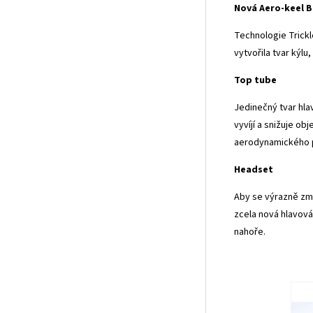
Nová Aero-keel 
Technologie Trick
vytvořila tvar kýl
Top tube
Jedinečný tvar hl
vyvíjí a snižuje ob
aerodynamického p
Headset
Aby se výrazně zme
zcela nová hlavová
nahoře.