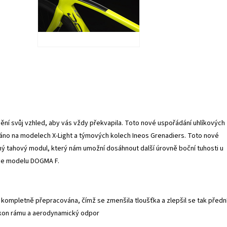
ění svůj vzhled, aby vás vždy překvapila. Toto nové uspořádání uhlíkových
áno na modelech X-Light a týmových kolech Ineos Grenadiers. Toto nové
ý tahový modul, který nám umožní dosáhnout další úrovně boční tuhosti u
ce modelu DOGMA F.
 kompletně přepracována, čímž se zmenšila tloušťka a zlepšil se tak předn
kon rámu a aerodynamický odpor