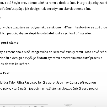
tvor. Totéž bylo provedeno také na rámu s dodatečnou integrací patky zadní
 řešení zlepšuje jak design, tak aerodynamické vlastnosti rámu
e
ign vidlice zlepšuje aerodynamiku se sklonem 47 mm, testováno se zpětnou
ních jezdců, aby se zlepšila ovladatelnost a rychlost při sjezdech.
t post clamp
byla zmenšena a plně integrována do sedlové trubky rámu. Toto nové řeše
 zlepšuje design a zvyšuje čistotu systému omezením množství prachu a
hou dostat ke svěrce.
on Fast
dítka Talon Ultra Fast jsou lehčí a aero. Jsou navržena s přirozenou
 páky, která našim jezdcům umožňuje najít bezpečnější aero pozici.