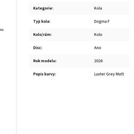
Kategorie
:
Kola
Typ kola
:
Dogma F
ou.
Kolo/rám
:
Kolo
Disc
:
Ano
Rok modelu
:
2026
Popis barvy
:
Luxter Grey Matt