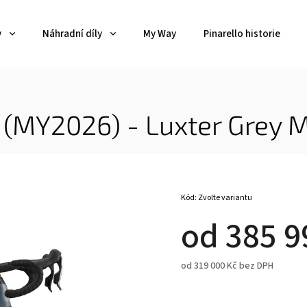
y
Náhradní díly
My Way
Pinarello historie
(MY2026) - Luxter Grey M
Kód:
Zvolte variantu
od
385 9
od
319 000 Kč
bez DPH