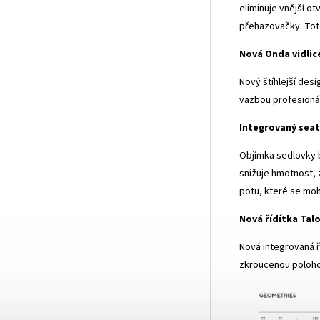
eliminuje vnější o
přehazovačky. Toto
Nová Onda vidlic
Nový štíhlejší des
vazbou profesionál
Integrovaný sea
Objímka sedlovky 
snižuje hmotnost,
potu, které se mo
Nová řídítka Tal
Nová integrovaná ří
zkroucenou polohou