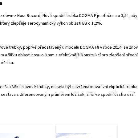
BB
le-down z Hour Record, Nová spodní trubka DOGMA F je otočena o 3,5°, aby
u, který zlepšuje aerodynamický výkon oblasti BB o 1,2%.
avové trubky, poprvé představený u modelu DOGMA F8 v roce 2014, se zno
jem a šířku oblasti nosu o 8 mm s efektivnější konstrukcí pro zlepšení předn
růniku.
nšila šířka hlavové trubky, musela být navržena inovativní eliptická trubka
 sestava s diferencovaným průměrem ložisek, širší ve spodní části a užší