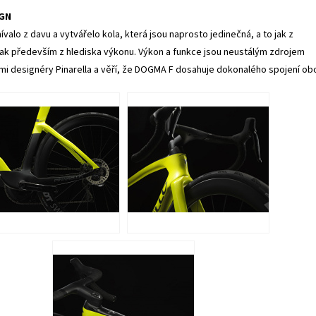
GN
ívalo z davu a vytvářelo kola, která jsou naprosto jedinečná, a to jak z
tak především z hlediska výkonu. Výkon a funkce jsou neustálým zdrojem
ími designéry Pinarella a věří, že DOGMA F dosahuje dokonalého spojení ob