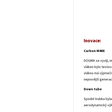
Inovace:
Carbon M40X
DOGMA se vyvíjí, m
vláken bylo testov
vlákno má výjimečn
nejnovější genera
Down tube
Spodní trubka byla
aerodynamický vý