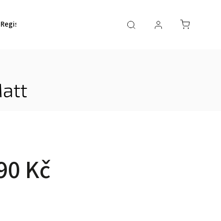
Registrace rámu
att
90 Kč