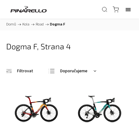
Domů
/
Kola
/
Road
/
Dogma F
Dogma F
, Strana 4
Doporučujeme
Nejlevnější
Nejdražší
Nejprodávanější
Abecedně